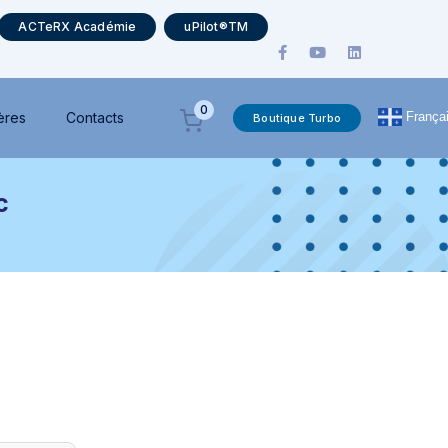
ACTeRX Académie
uPilot®TM
0
França
ères
Contacts
Boutique Turbo
c