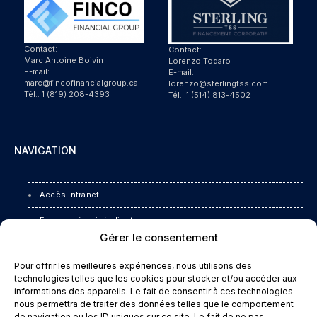
Contact:
Contact:
Marc Antoine Boivin
Lorenzo Todaro
E-mail:
E-mail:
marc@fincofinancialgroup.ca
lorenzo@sterlingtss.com
Tél.: 1 (819) 208-4393
Tél.: 1 (514) 813-4502
NAVIGATION
Accès Intranet
Espace sécurisé client
Gérer le consentement
Pharmaflows
Pour offrir les meilleures expériences, nous utilisons des
Espace TurboFlow
technologies telles que les cookies pour stocker et/ou accéder aux
informations des appareils. Le fait de consentir à ces technologies
ACTeRX Académie
nous permettra de traiter des données telles que le comportement
de navigation ou les ID uniques sur ce site. Le fait de ne pas